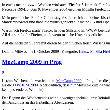
In etwas mehr als zwei Wochen wird auch
Firefox
5 Jahre alt. Firefo
Netscape 1994. ;-) Am 9. November 2004 erschien Mozilla Firefox 1.0
Mein persönliches Firefox-Geburtstagsfest feiere ich ein kleines bi
Standardbrowser und habe nie zurückgeblickt auf meine IE- und Oper
Warum ich Firefox mag? Firefox hat den Stillstand im WWW beendet,
All das spricht für Firefox, auch wenn manche Unverbesserlichen imm
Auf die nächsten 5 Jahre mit diesen beiden Stücken freien Wissens u
Datum: Mittwoch, 21. Oktober 2009 | Kategorie:
Linux
,
Mozilla Fire
MozCamp 2009 in Prag
0
Letztes Wochenende war ich beim
MozCamp 2009
in Prag, dem dies
als die
FOSDEM 2009
. Aber dadurch, dass nur Mozilla-Leute da ware
kein passenderes Wort ein).
Der Beginn des Wochenendes war ein weniger spektakulärer Reinfall 
den Anschluss an das freitägliche Abendessen.