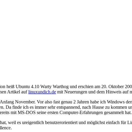
ersion heiß Ubuntu 4.10 Warty Warthog und erschien am 20. Oktober 20
nen Artikel auf
linuxundich.de
mit Neuerungen und dem Hinweis auf 
n Anfang November. Vor also fast genau 2 Jahren habe ich Windows den
n. Da finde ich es immer sehr entspannend, nach Hause zu kommen un
r bereits mit MS-DOS seine ersten Computer-Erfahrungen gesammelt hat.
, weil es ureigentlich benutzerorientiert und möglichst einfach für L
llence.