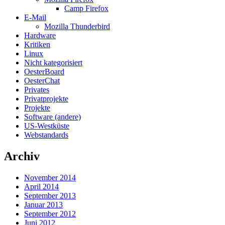
Camp Firefox
E-Mail
Mozilla Thunderbird
Hardware
Kritiken
Linux
Nicht kategorisiert
OesterBoard
OesterChat
Privates
Privatprojekte
Projekte
Software (andere)
US-Westküste
Webstandards
Archiv
November 2014
April 2014
September 2013
Januar 2013
September 2012
Juni 2012