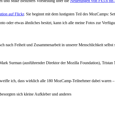
ken und Mike Beltzners Vorstellung über die
Neuerungen von Fx3.6 bis 
ation auf Flickr
. Sie beginnt mit dem lustigsten Teil des MozCamps: S
o oder etwas ähnliches besitzt, kann ich alle meine Fotos zur Verfügun
Mark Surman (ausführender Direktor der Mozilla Foundation), Tristan 
weifle ich, dass wirklich alle 180 MozCamp-Teilnehmer dabei waren –
esorgten sich kleine Aufkleber und anderes