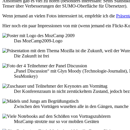
Ansonsten gab es viel zu hören (besonders interessant: Seths Statisti
Tenser über Verbesserungen der SUMO-Oberfläche für Übersetzer).
Wenn jemand an vielen Fotos interessiert ist, empfehle ich die
Präsent
Hier noch ein paar Impressionen von mir (wenn jemand ein Flickr-Kont
Das MozCamp2009-Logo
Die Zukunft ist frei
„Panel Discussion“ mit Glyn Moody (Technologie-Journalist), 
SeaMonkey)
Der Konferenzraum in nicht zerstückeltem Zustand, jedoch bez
Zwischen den Vorträgen wuselten alle in den Gängen, manche b
MozCamp strotzte nur so vor mobilen Geräten