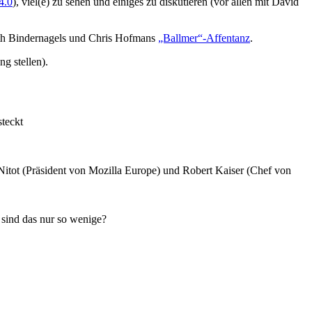
4.0
), viel(e) zu sehen und einiges zu diskutieren (vor allen mit David
eth Bindernagels und Chris Hofmans
„Ballmer“-Affentanz
.
g stellen).
Nitot (Präsident von Mozilla Europe) und Robert Kaiser (Chef von
 sind das nur so wenige?