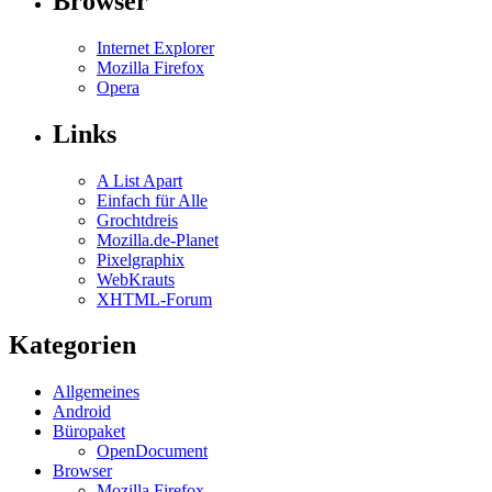
Browser
Internet Explorer
Mozilla Firefox
Opera
Links
A List Apart
Einfach für Alle
Grochtdreis
Mozilla.de-Planet
Pixelgraphix
WebKrauts
XHTML-Forum
Kategorien
Allgemeines
Android
Büropaket
OpenDocument
Browser
Mozilla Firefox