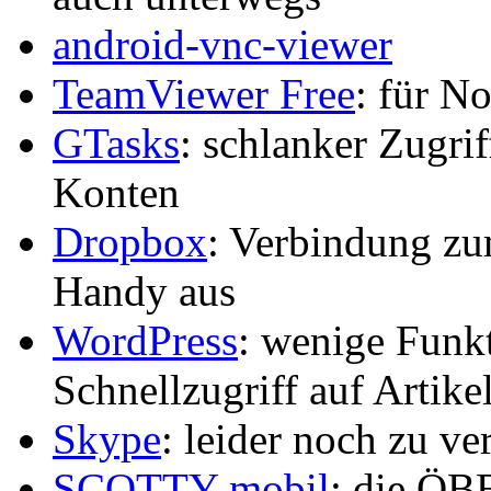
android-vnc-viewer
TeamViewer Free
: für No
GTasks
: schlanker Zugri
Konten
Dropbox
: Verbindung z
Handy aus
WordPress
: wenige Funkt
Schnellzugriff auf Artik
Skype
: leider noch zu ver
SCOTTY mobil
: die ÖB