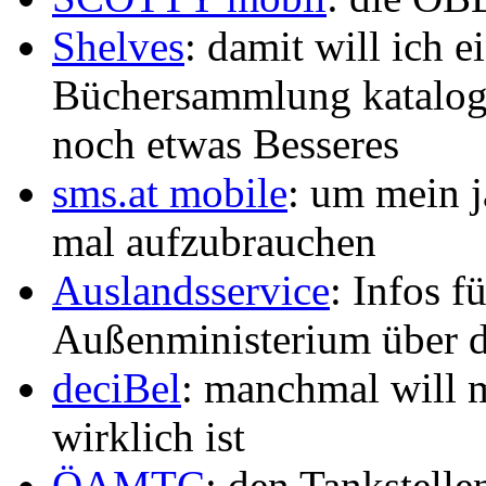
Shelves
: damit will ich 
Büchersammlung katalogisi
noch etwas Besseres
sms.at mobile
: um mein 
mal aufzubrauchen
Auslandsservice
: Infos f
Außenministerium über d
deciBel
: manchmal will m
wirklich ist
ÖAMTC
: den Tankstelle