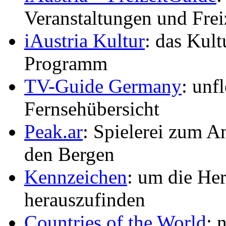
Veranstaltungen und Freiz
iAustria Kultur
: das Kul
Programm
TV-Guide Germany
: unf
Fernsehübersicht
Peak.ar
: Spielerei zum A
den Bergen
Kennzeichen
: um die He
herauszufinden
Countries of the World
: 