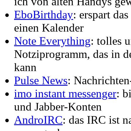
ich von alten Handys ge
EboBirthday
: erspart da
einen Kalender
Note Everything
: tolles
Notziprogramm, das in d
kann
Pulse News
: Nachrichten
imo instant messenger
: b
und Jabber-Konten
AndroIRC
: das IRC ist n