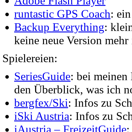
Adobe Flash Player
runtastic GPS Coach
: ei
Backup Everything
: klei
keine neue Version mehr
Spielereien:
SeriesGuide
: bei meinen 
den Überblick, was ich n
bergfex/Ski
: Infos zu Sc
iSki Austria
: Infos zu Sc
iAustria – FreizeitGuide
: