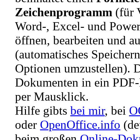
Zeichenprogramm
(für 
Word-, Excel- und PowerP
öffnen, bearbeiten und a
(automatisches Speicher
Optionen umzustellen).
Dokumenten in ein PDF-D
per Mausklick.
Hilfe gibts
bei mir
, bei
O
oder
OpenOffice.info
(de
beim großen
Online-Dok