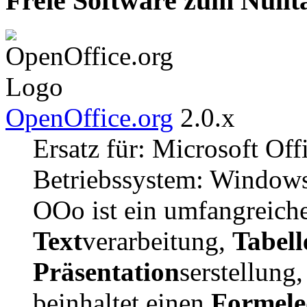
Freie Software zum Nullt
OpenOffice.org
2.0.x
Ersatz für: Microsoft Of
Betriebssystem: Window
OOo ist ein umfangreiche
Text
verarbeitung,
Tabell
Präsentation
serstellung
beinhaltet einen
Formele