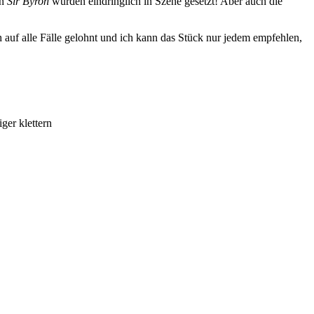
en
Sir Byron
wurden eindringlich in Szene gesetzt! Aber auch die
 auf alle Fälle gelohnt und ich kann das Stück nur jedem empfehlen,