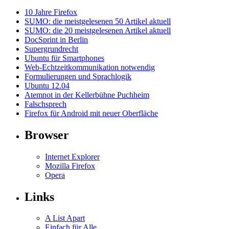
10 Jahre Firefox
SUMO: die meistgelesenen 50 Artikel aktuell
SUMO: die 20 meistgelesenen Artikel aktuell
DocSprint in Berlin
Supergrundrecht
Ubuntu für Smartphones
Web-Echtzeitkommunikation notwendig
Formulierungen und Sprachlogik
Ubuntu 12.04
Atemnot in der Kellerbühne Puchheim
Falschsprech
Firefox für Android mit neuer Oberfläche
Browser
Internet Explorer
Mozilla Firefox
Opera
Links
A List Apart
Einfach für Alle