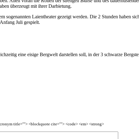
aben. Allen voran die Rollen der strengen
Blaise
und des dauerhustend
aben überzeugt mit ihrer Darbietung.
nem sogenannten Laientheater gezeigt werden. Die 2 Stunden haben sich
nfang Juli gespielt.
<acronym title=""> <blockquote cite=""> <code> <em> <strong>