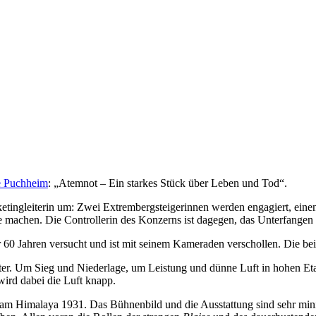
e Puchheim
: „Atemnot – Ein starkes Stück über Leben und Tod“.
rketingleiterin um: Zwei Extrembergsteigerinnen werden engagiert, ei
e machen. Die Controllerin des Konzerns ist dagegen, das Unterfangen i
 60 Jahren versucht und ist mit seinem Kameraden verschollen. Die beid
iter. Um Sieg und Niederlage, um Leistung und dünne Luft in hohen Et
wird dabei die Luft knapp.
am Himalaya 1931. Das Bühnenbild und die Ausstattung sind sehr mini