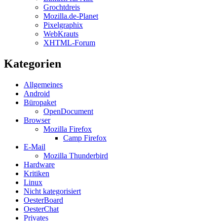
Grochtdreis
Mozilla.de-Planet
Pixelgraphix
WebKrauts
XHTML-Forum
Kategorien
Allgemeines
Android
Büropaket
OpenDocument
Browser
Mozilla Firefox
Camp Firefox
E-Mail
Mozilla Thunderbird
Hardware
Kritiken
Linux
Nicht kategorisiert
OesterBoard
OesterChat
Privates