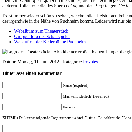
mehr zur Geltung bringt. Denn die sind es, die mich echt begeistert h
anderen Rollen wie die des Sherpas
Ang
und des Bergsteigers
Cecil
h
Es ist immer wieder schön zu sehen, welche tollen Leistungen bei ei
der irgendwie in die Nähe von Puchheim kommt. Leider wird nur bis A
Webalbum zum Theaterstück
Gruppenfoto der Schauspieler
Webauftritt der Kellerbühne Puchheim
Datum: Montag, 11. Juni 2012 | Kategorie:
Privates
Hinterlasse einen Kommentar
Name (required)
Mail (erforderlich) (required)
Website
XHTML:
Du kannst folgende Tags nutzen: <a href="" title=""> <abbr title=""> 