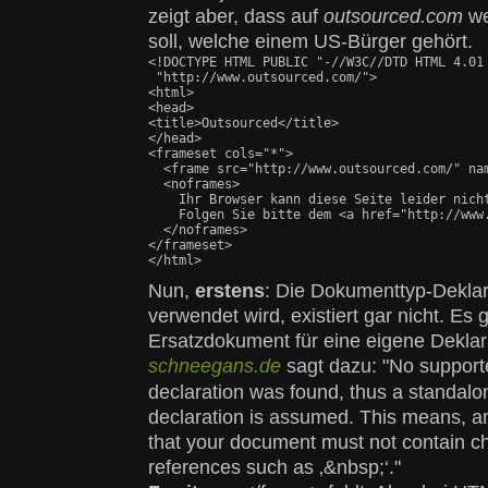
zeigt aber, dass auf
outsourced.com
we
soll, welche einem US-Bürger gehört.
<!DOCTYPE HTML PUBLIC "-//W3C//DTD HTML 4.01 
 "http://www.outsourced.com/">

<html>

<head>

<title>Outsourced</title>

</head>

<frameset cols="*">

  <frame src="http://www.outsourced.com/" nam
  <noframes>

    Ihr Browser kann diese Seite leider nicht
    Folgen Sie bitte dem <a href="http://www.
  </noframes>

</frameset>

</html>
Nun,
erstens
: Die Dokumenttyp-Deklara
verwendet wird, existiert gar nicht. Es 
Ersatzdokument für eine eigene Deklar
schneegans.de
sagt dazu:
No support
declaration was found, thus a standal
declaration is assumed. This means, a
that your document must not contain ch
references such as ‚&nbsp;‘.