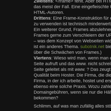
Zweitens
: </frame> fehlt. Aber bei H
das meist der Fall. Eine eingefleischte 
HTML-Autoren.
Drittens
: Eine Frame-Konstruktion für 
zu verwenden ist technisch minderwerti
Ein weiterer Grund, Frames abzulehn
Frames gerne zum Verschleiern der U
– was dem Konzept von Webseiten wide
ist ein anderes Thema.
subotnik.net
bie
über die Schwächen von Frames.)
Viertens
: Wieso wird man, wenn man 
Seite aufruft und das
www.
nicht schrei
Seite geleitet als mit
www.
? Das zeugt 
Qualität beim Hoster. Die Firma, die di
Firma, in der ich arbeite, hostet und erst
ebenso eine solche Praxis. Wozu zahl
Domaingebühren, wenn sie nur die Häl
bekommen?
Schlimm, auf was man zufällig alles s