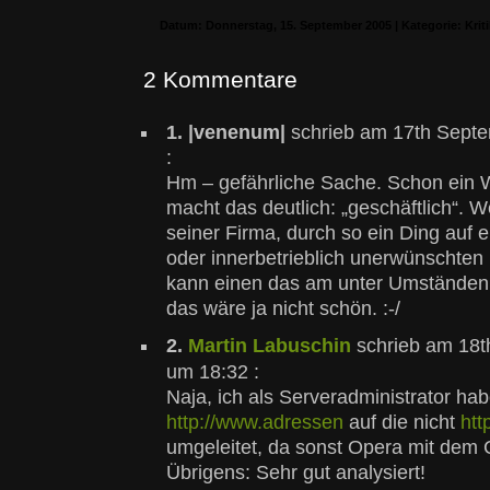
Datum: Donnerstag, 15. September 2005 | Kategorie:
Krit
2 Kommentare
1.
|venenum|
schrieb am 17th Sept
:
Hm – gefährliche Sache. Schon ein W
macht das deutlich: „geschäftlich“. W
seiner Firma, durch so ein Ding auf ei
oder innerbetrieblich unerwünschten 
kann einen das am unter Umständen
das wäre ja nicht schön. :-/
2.
Martin Labuschin
schrieb am 18t
um 18:32 :
Naja, ich als Serveradministrator ha
http://www.adressen
auf die nicht
htt
umgeleitet, da sonst Opera mit dem 
Übrigens: Sehr gut analysiert!