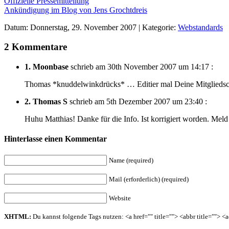
Offizielle Pressemitteilung
Ankündigung im Blog von Jens Grochtdreis
Datum: Donnerstag, 29. November 2007 | Kategorie:
Webstandards
2 Kommentare
1.
Moonbase
schrieb am 30th November 2007 um 14:17 :
Thomas *knuddelwinkdrücks* … Editier mal Deine Mitglieds
2.
Thomas S
schrieb am 5th Dezember 2007 um 23:40 :
Huhu Matthias! Danke für die Info. Ist korrigiert worden. Mel
Hinterlasse einen Kommentar
Name (required)
Mail (erforderlich) (required)
Website
XHTML:
Du kannst folgende Tags nutzen: <a href="" title=""> <abbr title=""> 