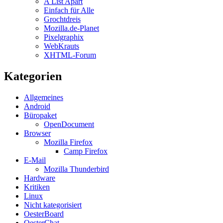
A List Apart
Einfach für Alle
Grochtdreis
Mozilla.de-Planet
Pixelgraphix
WebKrauts
XHTML-Forum
Kategorien
Allgemeines
Android
Büropaket
OpenDocument
Browser
Mozilla Firefox
Camp Firefox
E-Mail
Mozilla Thunderbird
Hardware
Kritiken
Linux
Nicht kategorisiert
OesterBoard
OesterChat