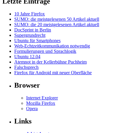
Letzte Einträge
10 Jahre Firefox
SUMO: die meistgelesenen 50 Artikel aktuell
SUMO: die 20 meistgelesenen Artikel aktuell
DocSprint in Berlin
Supergrundrecht
Ubuntu für Smartphones
Web-Echtzeitkommunikation notwendig
Formulierungen und Sprachlogik
Ubuntu 12.04
Atemnot in der Kellerbühne Puchheim
Falschsprech
Firefox für Android mit neuer Oberfläche
Browser
Internet Explorer
Mozilla Firefox
Opera
Links