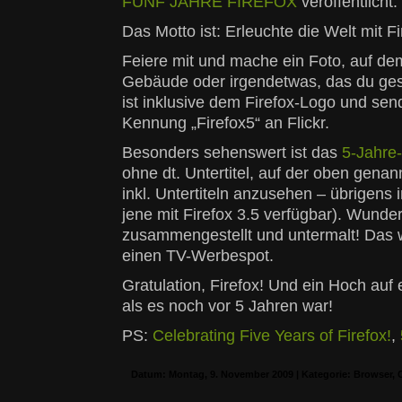
FÜNF JAHRE FIREFOX
veröffentlicht.
Das Motto ist: Erleuchte die Welt mit Fi
Feiere mit und mache ein Foto, auf de
Gebäude oder irgendetwas, das du ges
ist inklusive dem Firefox-Logo und sen
Kennung „Firefox5“ an Flickr.
Besonders sehenswert ist das
5-Jahre-
ohne dt. Untertitel, auf der oben gena
inkl. Untertiteln anzusehen – übrigen
jene mit Firefox 3.5 verfügbar). Wunde
zusammengestellt und untermalt! Das w
einen TV-Werbespot.
Gratulation, Firefox! Und ein Hoch au
als es noch vor 5 Jahren war!
PS:
Celebrating Five Years of Firefox!
,
Datum: Montag, 9. November 2009 | Kategorie:
Browser
,